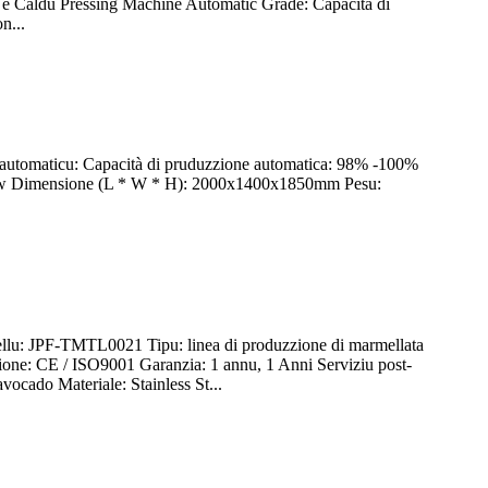
du è Caldu Pressing Machine Automatic Grade: Capacità di
n...
de automaticu: Capacità di pruduzzione automatica: 98% -100%
kw Dimensione (L * W * H): 2000x1400x1850mm Pesu:
u: JPF-TMTL0021 Tipu: linea di produzzione di marmellata
ione: CE / ISO9001 Garanzia: 1 annu, 1 Anni Serviziu post-
vocado Materiale: Stainless St...