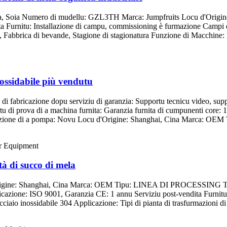
dura, Soia Numero di mudellu: GZL3TH Marca: Jumpfruits Locu d'Orig
ta Furnitu: Installazione di campu, commissioning è furmazione Campi d
a, Fabbrica di bevande, Stagione di stagionatura Funzione di Macchine: P
nossidabile più vendutu
 di fabricazione dopu serviziu di garanzia: Supportu tecnicu video, supp
tu di prova di a machina furnita: Garanzia furnita di cumpunenti core:
izione di a pompa: Novu Locu d'Origine: Shanghai, Cina Marca: OEM Tip
à di succo di mela
'Origine: Shanghai, Cina Marca: OEM Tipu: LINEA DI PROCESSING 
ione: ISO 9001, Garanzia CE: 1 annu Serviziu post-vendita Furnitu: In
iaio inossidabile 304 Applicazione: Tipi di pianta di trasfurmazioni di s