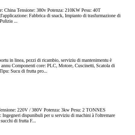
ine: China Tensione: 380v Potenza: 210KW Pesu: 40T
'applicazione: Fabbrica di snack, Impianto di trasfurmazione di
ulizia ...
ortu in linea, pezzi di ricambio, serviziu di mantenimentu è
 1 annu Componenti core: PLC, Motore, Cuscinetti, Scatola di
u: Sucu di frutta pro...
Tensione: 220V / 380V Potenza: 3kw Pesu: 2 TONNES
gegneri dispunibuli per u serviziu di machini à l'oltremare
ucchi di frutta F...