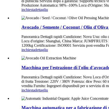
di publicità Serviziu dopu a garanzia: Supportu tecnicu 
Produzione Automatica: 98% -100% Locu d'Origine: S
inchiesta
dettagliu
Avocado / Semente / Coconut / Oliu d'Oliva
Panoramica Dettagli rapidi Cundizione: Novu Usu: oliu d
Locu d'origine: Shanghai, China Marca: JUMPFRUITS 
1200kg Certificazione: ISO9001 Serviziu post-vendita Furn
inchiesta
dettagliu
Macchina per l'estrazione di l'oliu d'avocad
Panoramica Dettagli rapidi Cundizione: Novu Locu d'
di frutta Tensione: 220V / 380V Potenza: 4kw Peso: 60 
vendita Furnitu: Ingegneri dispunibuli per u serviziu di 
inchiesta
dettagliu
Macchina automatica per a fabricazione di s