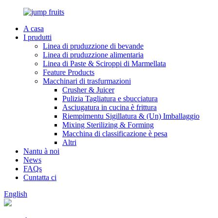
A casa
I prudutti
Linea di pruduzzione di bevande
Linea di pruduzzione alimentaria
Linea di Paste & Sciroppi di Marmellata
Feature Products
Macchinari di trasfurmazioni
Crusher & Juicer
Pulizia Tagliatura e sbucciatura
Asciugatura in cucina è frittura
Riempimentu Sigillatura & (Un) Imballaggio
Mixing Sterilizing & Forming
Macchina di classificazione è pesa
Altri
Nantu à noi
News
FAQs
Cuntatta ci
English