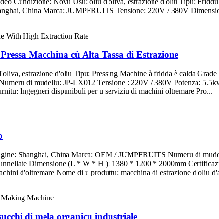
video Cundizione: Novu Usu: oliu d'oliva, estrazione d'oliu Tipu: Frid
hanghai, China Marca: JUMPFRUITS Tensione: 220V / 380V Dimensio
 Pressa Macchina cù Alta Tassa di Estrazione
'oliva, estrazione d'oliu Tipu: Pressing Machine à fridda è calda Gra
Numeru di mudellu: JP-LX012 Tensione : 220V / 380V Potenza: 5.5
itu: Ingegneri dispunibuli per u serviziu di machini oltremare Pro...
o
Origine: Shanghai, China Marca: OEM / JUMPFRUITS Numeru di mudell
tunnellate Dimensione (L * W * H ): 1380 * 1200 * 2000mm Certificaz
machini d'oltremare Nome di u produttu: macchina di estrazione d'oliu d'a
ucchi di mela organicu industriale