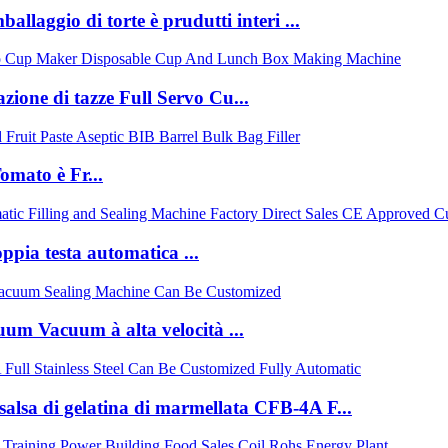
allaggio di torte è prudutti interi ...
zione di tazze Full Servo Cu...
mato è Fr...
pia testa automatica ...
um Vacuum à alta velocità ...
 salsa di gelatina di marmellata CFB-4A F...