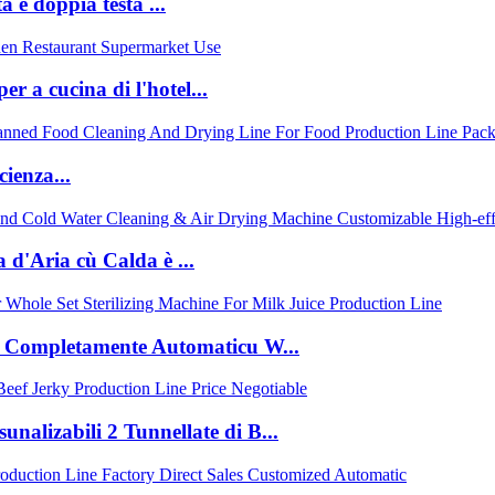
 è doppia testa ...
r a cucina di l'hotel...
cienza...
 d'Aria cù Calda è ...
T Completamente Automaticu W...
sunalizabili 2 Tunnellate di B...