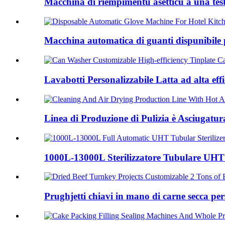
Macchina di riempimentu asetticu à una testa
Macchina automatica di guanti dispunibile pe
Lavabotti Personalizzabile Latta ad alta effi
Linea di Produzione di Pulizia è Asciugatura
1000L-13000L Sterilizzatore Tubulare UH
Prughjetti chiavi in ​​mano di carne secca per