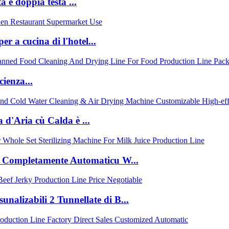
 è doppia testa ...
r a cucina di l'hotel...
cienza...
 d'Aria cù Calda è ...
T Completamente Automaticu W...
sunalizabili 2 Tunnellate di B...