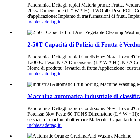
Panoramica Dettagli rapidi Materia prima: Frutta, Ver
20kw Dimensione (L * W * H): TWO 40′ Pesu FCL: Certif
d'applicazione: Impianto di trasfurmazioni di frutti, Impi
inchiesta
dettagliu
2-50T Capacità di Pulizia di Frutta è Verdu
Panoramica Dettagli rapidi Cundizione: Novu Locu d'Ori
12000w Pesu: N / A Dimensione (L * W * H ): N / A Certif
Nome di produttu: lavatrici di frutta Applicazione: custru
inchiesta
dettagliu
Macchina automatica industriale di classific
Panoramica Dettagli rapidi Condizione: Novu Locu d
Potenza: 3kw Pesu: 60 TONS Dimensione (L * W * H): 13
serviziu di machini d'oltremare Materiale: Capacità di forn
inchiesta
dettagliu