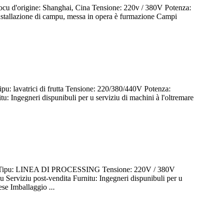
cu d'origine: Shanghai, Cina Tensione: 220v / 380V Potenza:
stallazione di campu, messa in opera è furmazione Campi
u: lavatrici di frutta Tensione: 220/380/440V Potenza:
 Ingegneri dispunibuli per u serviziu di machini à l'oltremare
JL Tipu: LINEA DI PROCESSING Tensione: 220V / 380V
rviziu post-vendita Furnitu: Ingegneri dispunibuli per u
ese Imballaggio ...