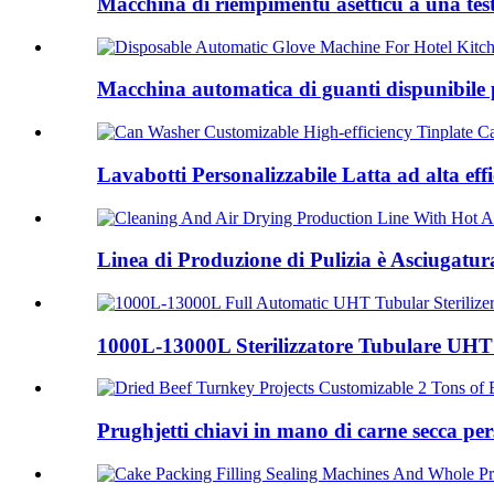
Macchina di riempimentu asetticu à una testa
Macchina automatica di guanti dispunibile pe
Lavabotti Personalizzabile Latta ad alta effi
Linea di Produzione di Pulizia è Asciugatura
1000L-13000L Sterilizzatore Tubulare UH
Prughjetti chiavi in ​​mano di carne secca per