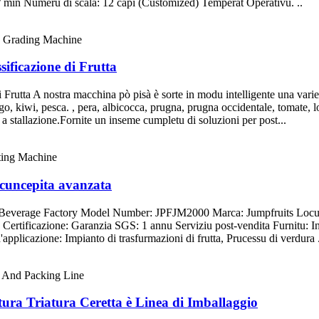
/ min Numeru di scala: 12 capi (Customized) Temperat Operativu. ..
sificazione di Frutta
di Frutta A nostra macchina pò pisà è sorte in modu intelligente una var
ngo, kiwi, pesca. , pera, albicocca, prugna, prugna occidentale, tomate,
a stallazione.Fornite un inseme cumpletu di soluzioni per post...
e cuncepita avanzata
d & Beverage Factory Model Number: JPFJM2000 Marca: Jumpfruits Loc
rtificazione: Garanzia SGS: 1 annu Serviziu post-vendita Furnitu: In
applicazione: Impianto di trasfurmazioni di frutta, Prucessu di verdura .
tura Triatura Ceretta è Linea di Imballaggio