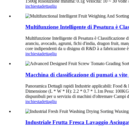
1500g Risoluzione minima: 0.1g Velocità: 10 ~ 30 volte 
inchiesta
dettagliu
Multifunzione Intelligente di Pesatura è Clas
Multifunzione Intelligente di Pesatura è Classificazione 
aranciu, avocado, agrumi, fichi d'india, dragon fruit, ma
core indipendenti da u disignu di R&D à a fabricazione è 
inchiesta
dettagliu
Macchina di classificazione di pumati a vit
Panoramica Dettagli rapidi Industrie applicabili: Foo
Dimensione (L * W * H): 2.2 * 0.7 * 1.1m Pesu: 100KG Ce
dispunibuli per u serviziu di machini d'oltremare Campi d'
inchiesta
dettagliu
Industriale Frutta Fresca Lavaggio Asciuga