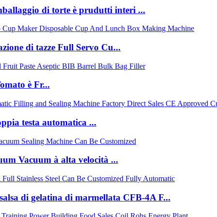
allaggio di torte è prudutti interi ...
zione di tazze Full Servo Cu...
mato è Fr...
pia testa automatica ...
um Vacuum à alta velocità ...
 salsa di gelatina di marmellata CFB-4A F...