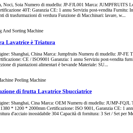
dura, Noci, Soia Numero di mudellu: JP-FJL001 Marca: JUMPFRUITS Lo
icazione 40T: Garanzia CE: 1 annu Serviziu post-vendita Furnitu: In
anti di trasfurmazioni di verdura Funzione di Macchinari: lavare, w...
ra Lavatrice è Triatura
gine: Shanghai, China Marca: Jumpfruits Numeru di mudellu: JP-FE Tip
icazione: CE / ISO9001 Garanzia: 1 annu Serviziu post-vendita furnitu:
zzione di piantazioni alimentari è bevande Materiale: SU...
azione di frutta Lavatrice Sbucciatrice
'Origine: Shanghai, Cina Marca: OEM Numeru di mudellu: JUMP-FQ
80 * 1200 * 2000mm Certificazione: ISO 9001, Garanzia CE: 1 annu Se
itura d'acciaio inossidabile 304 Capacità di fornitura: 3 Set / Set per M