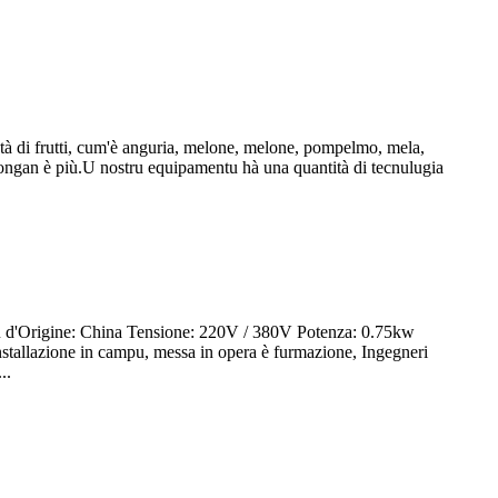
ietà di frutti, cum'è anguria, melone, melone, pompelmo, mela,
 longan è più.U nostru equipamentu hà una quantità di tecnulugia
u d'Origine: China Tensione: 220V / 380V Potenza: 0.75kw
stallazione in campu, messa in opera è furmazione, Ingegneri
..