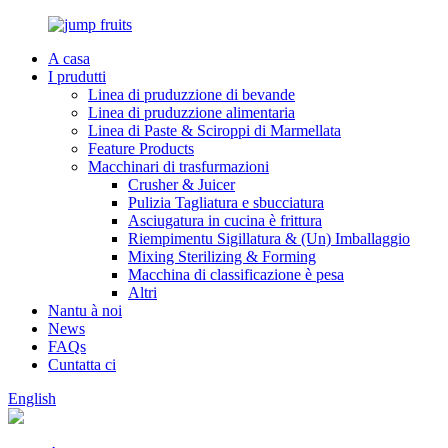
A casa
I prudutti
Linea di pruduzzione di bevande
Linea di pruduzzione alimentaria
Linea di Paste & Sciroppi di Marmellata
Feature Products
Macchinari di trasfurmazioni
Crusher & Juicer
Pulizia Tagliatura e sbucciatura
Asciugatura in cucina è frittura
Riempimentu Sigillatura & (Un) Imballaggio
Mixing Sterilizing & Forming
Macchina di classificazione è pesa
Altri
Nantu à noi
News
FAQs
Cuntatta ci
English