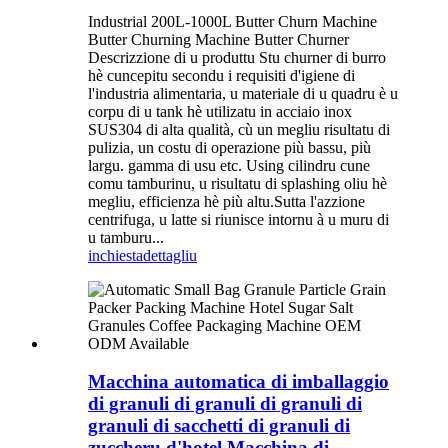
Industrial 200L-1000L Butter Churn Machine
Butter Churning Machine Butter Churner
Descrizzione di u produttu Stu churner di burro
hè cuncepitu secondu i requisiti d'igiene di
l'industria alimentaria, u materiale di u quadru è u
corpu di u tank hè utilizatu in acciaio inox
SUS304 di alta qualità, cù un megliu risultatu di
pulizia, un costu di operazione più bassu, più
largu. gamma di usu etc. Using cilindru cune
comu tamburinu, u risultatu di splashing oliu hè
megliu, efficienza hè più altu.Sutta l'azzione
centrifuga, u latte si riunisce intornu à u muru di
u tamburu...
inchiesta
dettagliu
Macchina automatica di imballaggio
di granuli di granuli di granuli di
granuli di sacchetti di granuli di
zuccheru d'hotel Macchina di