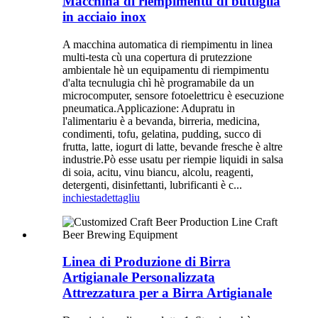
Macchina di riempimentu di buttiglia
in acciaio inox
A macchina automatica di riempimentu in linea
multi-testa cù una copertura di prutezzione
ambientale hè un equipamentu di riempimentu
d'alta tecnulugia chì hè programabile da un
microcomputer, sensore fotoelettricu è esecuzione
pneumatica.Applicazione: Adupratu in
l'alimentariu è a bevanda, birreria, medicina,
condimenti, tofu, gelatina, pudding, succo di
frutta, latte, iogurt di latte, bevande fresche è altre
industrie.Pò esse usatu per riempie liquidi in salsa
di soia, acitu, vinu biancu, alcolu, reagenti,
detergenti, disinfettanti, lubrificanti è c...
inchiesta
dettagliu
Linea di Produzione di Birra
Artigianale Personalizzata
Attrezzatura per a Birra Artigianale