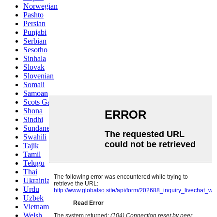
Norwegian
Pashto
Persian
Punjabi
Serbian
Sesotho
Sinhala
Slovak
Slovenian
Somali
Samoan
Scots Gaelic
Shona
Sindhi
Sundanese
Swahili
Tajik
Tamil
Telugu
Thai
Ukrainian
Urdu
Uzbek
Vietnamese
Welsh