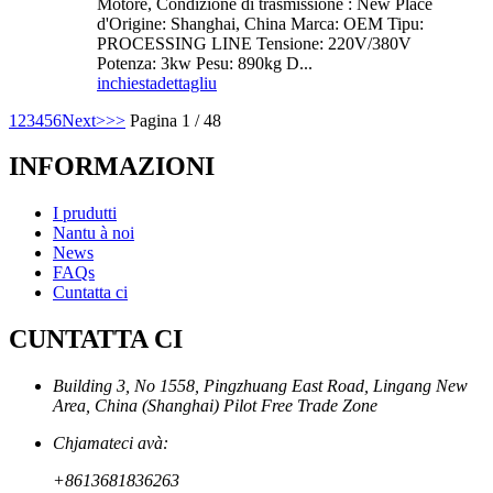
Motore, Condizione di trasmissione : New Place
d'Origine: Shanghai, China Marca: OEM Tipu:
PROCESSING LINE Tensione: 220V/380V
Potenza: 3kw Pesu: 890kg D...
inchiesta
dettagliu
1
2
3
4
5
6
Next>
>>
Pagina 1 / 48
INFORMAZIONI
I prudutti
Nantu à noi
News
FAQs
Cuntatta ci
CUNTATTA CI
Building 3, No 1558, Pingzhuang East Road, Lingang New
Area, China (Shanghai) Pilot Free Trade Zone
Chjamateci avà:
+8613681836263