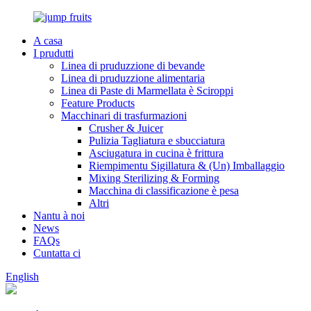
A casa
I prudutti
Linea di pruduzzione di bevande
Linea di pruduzzione alimentaria
Linea di Paste di Marmellata è Sciroppi
Feature Products
Macchinari di trasfurmazioni
Crusher & Juicer
Pulizia Tagliatura e sbucciatura
Asciugatura in cucina è frittura
Riempimentu Sigillatura & (Un) Imballaggio
Mixing Sterilizing & Forming
Macchina di classificazione è pesa
Altri
Nantu à noi
News
FAQs
Cuntatta ci
English