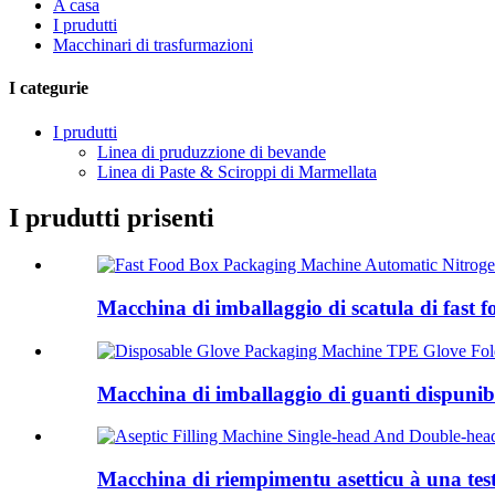
A casa
I prudutti
Macchinari di trasfurmazioni
I categurie
I prudutti
Linea di pruduzzione di bevande
Linea di Paste & Sciroppi di Marmellata
I prudutti prisenti
Macchina di imballaggio di scatula di fast f
Macchina di imballaggio di guanti dispunib
Macchina di riempimentu asetticu à una testa