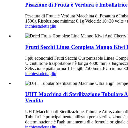
Pisazione di Frutta è Verdura è Imballatri
Pesatura di Frutta è Verdura Macchina di Pesatura è Im
1500g Risoluzione minima: 0.1g Velocità: 10~30 volte / 
inchiesta
dettagliu
Frutti Secchi Linea Completa Mango Kiwi E
I più economici Frutti Secchi Customizable Linea Compl
U cinturione trasportatore hè longu 4000 mm, a larghezz
Selezzione piattaforma 1.Length 2500mm, PU cintura 80
inchiesta
dettagliu
UHT Macchina di Sterilizazione Tubulare Att
Vendita
UHT Macchina di Sterilizazione Tubulare Attrezzatura di 
Tubular hè principalmente utilizatu per a sterilizazione è 
determinazione è l'aghjurnamentu di a formula originale di 
inchiesta
dettagliu