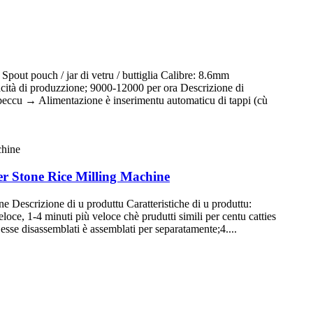
pout pouch / jar di vetru / buttiglia Calibre: 8.6mm
cità di produzzione; 9000-12000 per ora Descrizione di
 beccu → Alimentazione è inserimentu automaticu di tappi (cù
r Stone Rice Milling Machine
escrizione di u produttu Caratteristiche di u produttu:
loce, 1-4 minuti più veloce chè prudutti simili per centu catties
esse disassemblati è assemblati per separatamente;4....