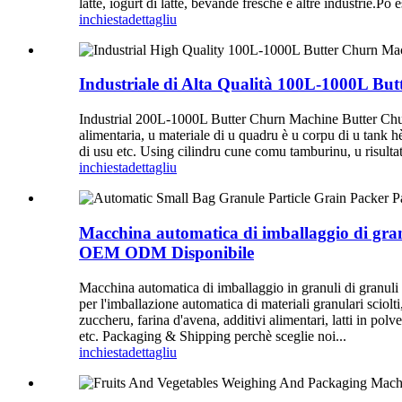
latte, iogurt di latte, bevande fresche è altre industrie.Pò e
inchiesta
dettagliu
Industriale di Alta Qualità 100L-1000L Bu
Industrial 200L-1000L Butter Churn Machine Butter Churni
alimentaria, u materiale di u quadru è u corpu di u tank h
di usu etc. Using cilindru cune comu tamburinu, u risultatu
inchiesta
dettagliu
Macchina automatica di imballaggio di granul
OEM ODM Disponibile
Macchina automatica di imballaggio in granuli di granuli d
per l'imballazione automatica di materiali granulari sciolt
zuccheru, farina d'avena, additivi alimentari, latti in polv
etc. Packaging & Shipping perchè sceglie noi...
inchiesta
dettagliu