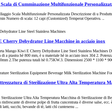
ce Scala di Cumminazione Multifunzionale Personalizzat
ballaggio Scala Multifunzionale Personalizzata Descrizzione di u Pro
min Numero di scala: 12 capi (Customized) Temperat Operativu. ..
 Cherry Dehydrator Line Macchine in acciaio inox
eta Mango Kiwi E Cherry Dehydrator Line Steel Stainless Machines Desc
a di a piastra hè 800 mm, è u materiale hè in acciaio inox 304 2. Pot
0mm 2.The putenza tutali hè 0.75KW.3. Dimensioni 2500 * 1100 * 900m
rezzatura di Sterilizazione Ultra Alta Temperatura Mac
Sterilizazione Ultra Alta Temperatura Macchina di Sterilizazione di Bev
u rinfrescante di diverse polpe di frutta cuncentrata è diverse salse, ecc.
latti, succhi, bevande di tè, latti chì cuntenenu ...