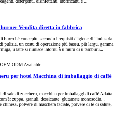
agenti, detergenti, disinfettanti, lubrificanti è ...
urner Vendita diretta in fabbrica
rro hè cuncepitu secondu i requisiti d'igiene di l'industria
u di pulizia, un costu di operazione più bassu, più largu. gamma
ifuga, u latte si riunisce intornu à u muru di u tamburu...
heru per hotel Macchina di imballaggio di caffè
li di sale di zuccheru, macchina per imballaggi di caffè Adatta
i, cum'è: zuppa, granuli, dessicante, glutamate monosodiu. ,
le chinesa, polvere di maschera faciale, polvere di tè di salute,