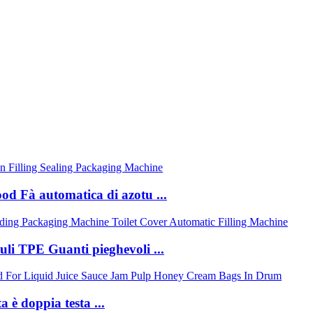
ood Fà automatica di azotu ...
uli TPE Guanti pieghevoli ...
 è doppia testa ...