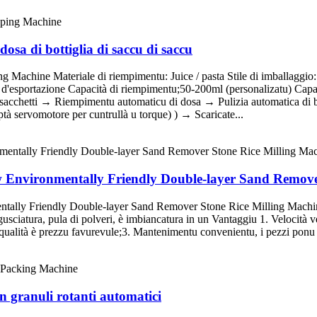
osa di bottiglia di saccu di saccu
Machine Materiale di riempimentu: Juice / pasta Stile di imballaggio: S
o d'esportazione Capacità di riempimentu;50-200ml (personalizatu) Capa
di sacchetti → Riempimentu automaticu di dosa → Pulizia automatica di
ptà servomotore per cuntrullà u torque) ) → Scaricate...
w Environmentally Friendly Double-layer Sand Remove
lly Friendly Double-layer Sand Remover Stone Rice Milling Machine D
usciatura, pula di polveri, è imbiancatura in un Vantaggiu 1. Velocità ve
 qualità è prezzu favurevule;3. Mantenimentu convenientu, i pezzi ponu 
n granuli rotanti automatici