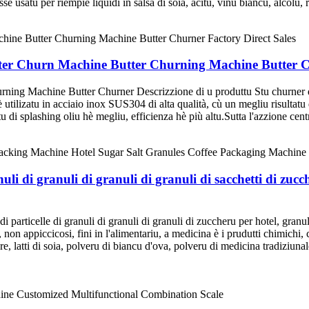
sse usatu per riempie liquidi in salsa di soia, acitu, vinu biancu, alcolu, re
tter Churn Machine Butter Churning Machine Butter Ch
ng Machine Butter Churner Descrizzione di u produttu Stu churner di bu
è utilizatu in acciaio inox SUS304 di alta qualità, cù un megliu risultat
 di splashing oliu hè megliu, efficienza hè più altu.Sutta l'azzione centr
i di granuli di granuli di granuli di sacchetti di zucc
i particelle di granuli di granuli di granuli di zuccheru per hotel, granu
i, non appiccicosi, fini in l'alimentariu, a medicina è i prudutti chimich
ere, latti di soia, polveru di biancu d'ova, polveru di medicina tradiziuna