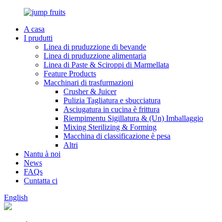
A casa
I prudutti
Linea di pruduzzione di bevande
Linea di pruduzzione alimentaria
Linea di Paste & Sciroppi di Marmellata
Feature Products
Macchinari di trasfurmazioni
Crusher & Juicer
Pulizia Tagliatura e sbucciatura
Asciugatura in cucina è frittura
Riempimentu Sigillatura & (Un) Imballaggio
Mixing Sterilizing & Forming
Macchina di classificazione è pesa
Altri
Nantu à noi
News
FAQs
Cuntatta ci
English