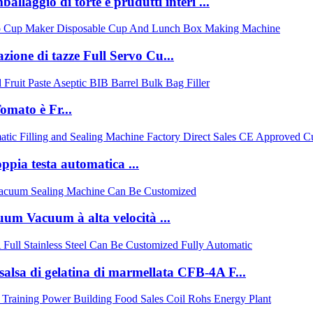
allaggio di torte è prudutti interi ...
zione di tazze Full Servo Cu...
mato è Fr...
pia testa automatica ...
um Vacuum à alta velocità ...
 salsa di gelatina di marmellata CFB-4A F...