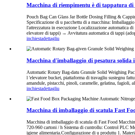
Macchina di riempimentu è di tappatura di d
Pouch Bag Can Glass Jar Bottle Dosing Filling & Capping 
Specificazione di u pacchettu di a macchina: Imballaggi
l'attrezzatura in esecuzione Localizzazione automatica 
elevatore di tappi) → Avvitatura automatica di tappi (ado
inchiesta
dettagliu
Macchina d'imballaggio di pesatura solida i
Automatic Rotary Bag-datu Granule Solid Weighing Packi
l 'elevatore bucket, piattaforma di travagliu sustegnu fatt
amandule, pistacchi, pinoli, caramelle, gelatina, fagioli, al
inchiesta
dettagliu
Macchina di imballaggio di scatula Fast F
Macchina di imballaggio di scatula di Fast Food Macchina 
720-960 cartoni / h Sistema di cuntrollu: Control PLC Mold
igiene alimentaria.Configurazione di u produttu 1. Materi