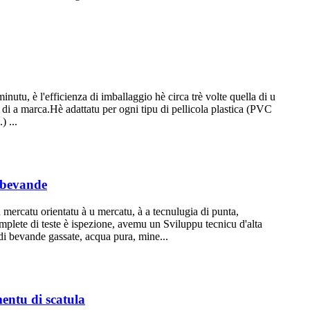
tu, è l'efficienza di imballaggio hè circa trè volte quella di u
e di a marca.Hè adattatu per ogni tipu di pellicola plastica (PVC
) ...
i bevande
 mercatu orientatu à u mercatu, à a tecnulugia di punta,
 complete di teste è ispezione, avemu un Sviluppu tecnicu d'alta
 di bevande gassate, acqua pura, mine...
entu di scatula