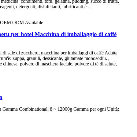
medicina, condimenti, tofu, gelatina, pudding, succo di frutta,
agenti, detergenti, disinfettanti, lubrificanti è ...
heru per hotel Macchina di imballaggio di caffè
li di sale di zuccheru, macchina per imballaggi di caffè Adatta
i, cum'è: zuppa, granuli, dessicante, glutamate monosodiu. ,
le chinesa, polvere di maschera faciale, polvere di tè di salute,
a
duttu Gamma Combinational: 8 ~ 12000g Gamma per ogni Unità: