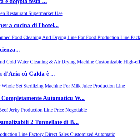
 è doppia testa ...
r a cucina di l'hotel...
cienza...
 d'Aria cù Calda è ...
T Completamente Automaticu W...
sunalizabili 2 Tunnellate di B...