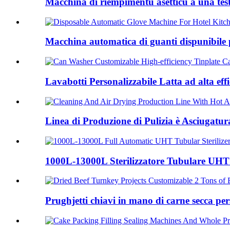
Macchina di riempimentu asetticu à una testa
Macchina automatica di guanti dispunibile pe
Lavabotti Personalizzabile Latta ad alta effi
Linea di Produzione di Pulizia è Asciugatura
1000L-13000L Sterilizzatore Tubulare UH
Prughjetti chiavi in ​​mano di carne secca per