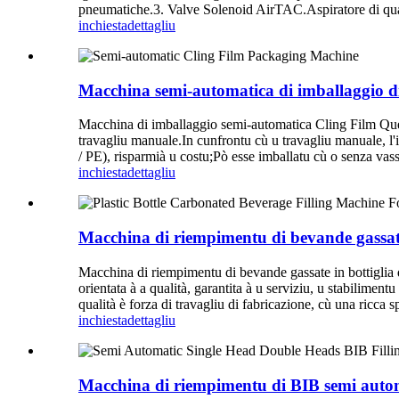
pneumatiche.3. Valve Solenoid AirTAC.Aspiratore di qual
inchiesta
dettagliu
Macchina semi-automatica di imballaggio di
Macchina di imballaggio semi-automatica Cling Film Questa
travagliu manuale.In cunfrontu cù u travagliu manuale, l'i
/ PE), risparmià u costu;Pò esse imballatu cù o senza vasso
inchiesta
dettagliu
Macchina di riempimentu di bevande gassate 
Macchina di riempimentu di bevande gassate in bottiglia d
orientata à a qualità, garantita à u serviziu, u stabiliment
qualità è forza di travagliu di fabricazione, cù una ricca
inchiesta
dettagliu
Macchina di riempimentu di BIB semi automa