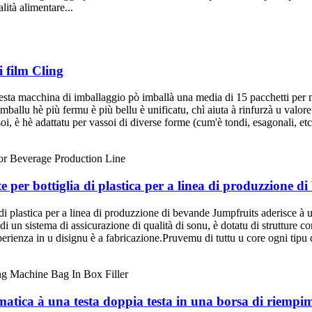
ità alimentare...
 film Cling
 macchina di imballaggio pò imballà una media di 15 pacchetti per minu
mballu hè più fermu è più bellu è unificatu, chì aiuta à rinfurzà u valor
i, è hè adattatu per vassoi di diverse forme (cum'è tondi, esagonali, etc.
per bottiglia di plastica per a linea di produzzione d
i plastica per a linea di produzzione di bevande Jumpfruits aderisce à u
u di un sistema di assicurazione di qualità di sonu, è dotatu di strutture
 sperienza in u disignu è a fabricazione.Pruvemu di tuttu u core ogni tipu
tica à una testa doppia testa in una borsa di riempim