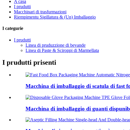
A casa
I prudutti
Macchinari di trasfurmazioni
Riempimentu Sigillatura & (Un) Imballaggio
I categurie
I prudutti
Linea di pruduzzione di bevande
Linea di Paste & Sciroppi di Marmellata
I prudutti prisenti
Macchina di imballaggio di scatula di fast f
Macchina di imballaggio di guanti dispunib