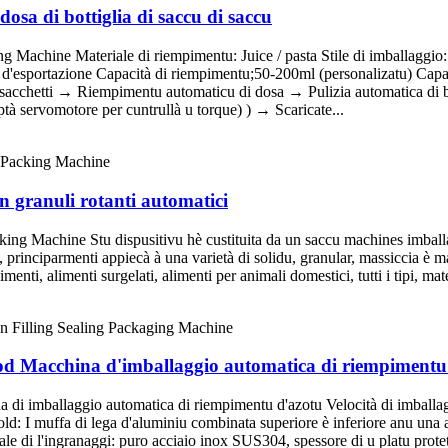
osa di bottiglia di saccu di saccu
Machine Materiale di riempimentu: Juice / pasta Stile di imballaggio: S
o d'esportazione Capacità di riempimentu;50-200ml (personalizatu) Capa
di sacchetti → Riempimentu automaticu di dosa → Pulizia automatica di
ptà servomotore per cuntrullà u torque) ) → Scaricate...
n granuli rotanti automatici
ng Machine Stu dispusitivu hè custituita da un saccu machines imballa
u, principarmenti appiecà à una varietà di solidu, granular, massiccia è ma
imenti, alimenti surgelati, alimenti per animali domestici, tutti i tipi, ma
ood Macchina d'imballaggio automatica di riempimentu
di imballaggio automatica di riempimentu d'azotu Velocità di imballaggi
: I muffa di lega d'aluminiu combinata superiore è inferiore anu una alta
ale di l'ingranaggi: puro acciaio inox SUS304, spessore di u platu prot