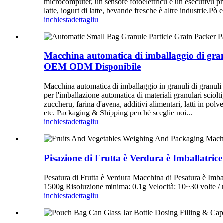
microcomputer, un sensore fotoelettricu è un esecutivu pn
latte, iogurt di latte, bevande fresche è altre industrie.Pò e
inchiesta
dettagliu
Macchina automatica di imballaggio di granul
OEM ODM Disponibile
Macchina automatica di imballaggio in granuli di granuli d
per l'imballazione automatica di materiali granulari sciolt
zuccheru, farina d'avena, additivi alimentari, latti in polv
etc. Packaging & Shipping perchè sceglie noi...
inchiesta
dettagliu
Pisazione di Frutta è Verdura è Imballatri
Pesatura di Frutta è Verdura Macchina di Pesatura è Im
1500g Risoluzione minima: 0.1g Velocità: 10~30 volte / 
inchiesta
dettagliu