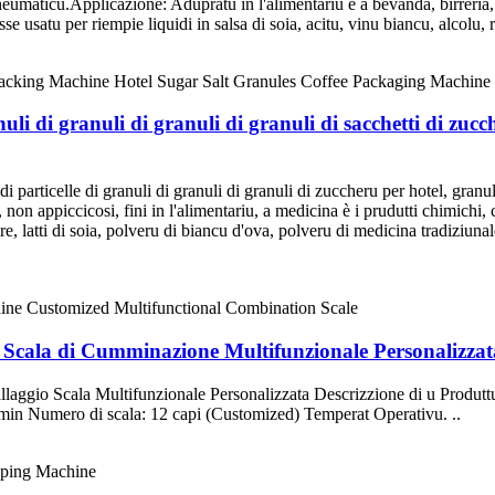
eumaticu.Applicazione: Adupratu in l'alimentariu è a bevanda, birreria, 
sse usatu per riempie liquidi in salsa di soia, acitu, vinu biancu, alcolu, re
i di granuli di granuli di granuli di sacchetti di zucc
i particelle di granuli di granuli di granuli di zuccheru per hotel, granu
i, non appiccicosi, fini in l'alimentariu, a medicina è i prudutti chimich
ere, latti di soia, polveru di biancu d'ova, polveru di medicina tradiziuna
ce Scala di Cumminazione Multifunzionale Personalizzat
ballaggio Scala Multifunzionale Personalizzata Descrizzione di u Pro
min Numero di scala: 12 capi (Customized) Temperat Operativu. ..