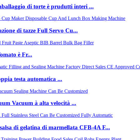
allaggio di torte è prudutti interi ...
zione di tazze Full Servo Cu...
mato è Fr...
pia testa automatica ...
um Vacuum à alta velocità ...
 salsa di gelatina di marmellata CFB-4A F...