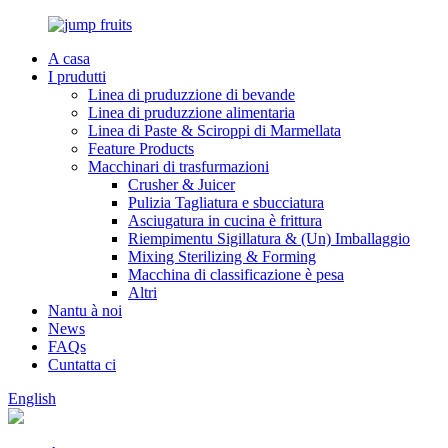
A casa
I prudutti
Linea di pruduzzione di bevande
Linea di pruduzzione alimentaria
Linea di Paste & Sciroppi di Marmellata
Feature Products
Macchinari di trasfurmazioni
Crusher & Juicer
Pulizia Tagliatura e sbucciatura
Asciugatura in cucina è frittura
Riempimentu Sigillatura & (Un) Imballaggio
Mixing Sterilizing & Forming
Macchina di classificazione è pesa
Altri
Nantu à noi
News
FAQs
Cuntatta ci
English