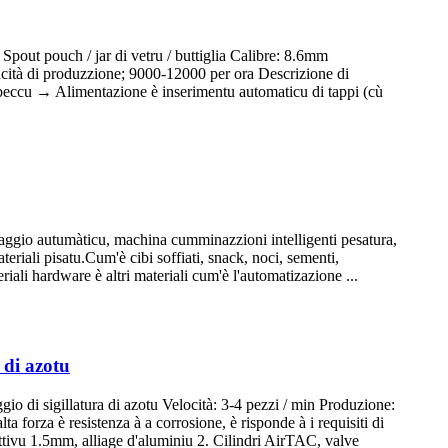
pout pouch / jar di vetru / buttiglia Calibre: 8.6mm
cità di produzzione; 9000-12000 per ora Descrizione di
 beccu → Alimentazione è inserimentu automaticu di tappi (cù
ggio autumàticu, machina cumminazzioni intelligenti pesatura,
teriali pisatu.Cum'è cibi soffiati, snack, noci, sementi,
teriali hardware è altri materiali cum'è l'automatizazione ...
 di azotu
o di sigillatura di azotu Velocità: 3-4 pezzi / min Produzione:
 forza è resistenza à a corrosione, è risponde à i requisiti di
ettivu 1.5mm, alliage d'aluminiu 2. Cilindri AirTAC, valve