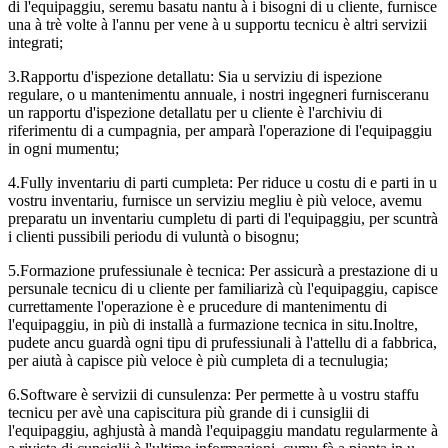
di l'equipaggiu, seremu basatu nantu à i bisogni di u cliente, furnisce
una à trè volte à l'annu per vene à u supportu tecnicu è altri servizii
integrati;
3.Rapportu d'ispezione detallatu: Sia u serviziu di ispezione
regulare, o u mantenimentu annuale, i nostri ingegneri furnisceranu
un rapportu d'ispezione detallatu per u cliente è l'archiviu di
riferimentu di a cumpagnia, per amparà l'operazione di l'equipaggiu
in ogni mumentu;
4.Fully inventariu di parti cumpleta: Per riduce u costu di e parti in u
vostru inventariu, furnisce un serviziu megliu è più veloce, avemu
preparatu un inventariu cumpletu di parti di l'equipaggiu, per scuntrà
i clienti pussibili periodu di vuluntà o bisognu;
5.Formazione prufessiunale è tecnica: Per assicurà a prestazione di u
persunale tecnicu di u cliente per familiarizà cù l'equipaggiu, capisce
currettamente l'operazione è e prucedure di mantenimentu di
l'equipaggiu, in più di installà a furmazione tecnica in situ.Inoltre,
pudete ancu guardà ogni tipu di prufessiunali à l'attellu di a fabbrica,
per aiutà à capisce più veloce è più cumpleta di a tecnulugia;
6.Software è servizii di cunsulenza: Per permette à u vostru staffu
tecnicu per avè una capiscitura più grande di i cunsiglii di
l'equipaggiu, aghjustà à mandà l'equipaggiu mandatu regularmente à