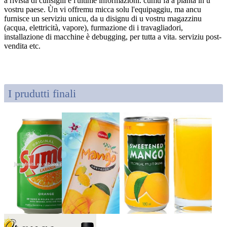
a rivista di cunsiglii è l'ultime informazioni. cumu fà a pianta in u
vostru paese. Ùn vi offremu micca solu l'equipaggiu, ma ancu
furnisce un serviziu unicu, da u disignu di u vostru magazzinu
(acqua, elettricità, vapore), furmazione di i travagliadori,
installazione di macchine è debugging, per tutta a vita. serviziu post-
vendita etc.
I prudutti finali