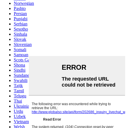
Norwegian
Pashto
Persian
Punjabi
Serbian
Sesotho
Sinhala
Slovak
Slovenian
Somali
Samoan
Scots Gaelic
Shona
Sindhi
Sundanese
Swahili
Tajik
Tamil
Telugu
Thai
Ukrainian
Urdu
Uzbek
Vietnamese
Welsh