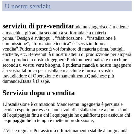
U nostru serviziu
serviziu di pre-vendita
Pudemu suggerisce à u cliente
a macchina più adatta secondu a so formula è a materia
prima."Design è sviluppu", "fabbricazione", "installazione è
cummissione", "formazione tecnica" è "serviziu dopu a
vendita".Pudemu presentà voi fornitore di materia prima, buttigli,
etichette, etc. Benvenuti à u nostru attellu di pruduzzione per amparà
cumu pruduce u nostru ingegnere.Pudemu persunalizà e macchine
secondu u vostru veru bisognu, è pudemu mandà u nostru ingegnere
à a vostra fabbrica per installà e macchine è furmà u vostru
travagliadore di Operazione è mantenimentu.Qualchese più
dumande.Basta à fà sapè.
Serviziu dopu a vendita
1.Installazione è cumissioni: Manderemu ingegneria è persunale
tecnicu espertu per esse rispunsevuli di a stallazione è a cumissioni
di l'equipaggiu finu à chì l'equipaggiu hè qualificatu per assicurà chì
l'equipaggiu hè in tempu è mette in produzzione;
2.Visite regular: Per assicurà u funziunamentu stabile à longu andà