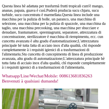
Questa linea hè adattata per trasfurmà frutti tropicali cum'è mango,
ananas, papaia, guava è cusì.Puderà pruducia sucu chjaru, sucu
turbide, sucu cuncentratu è marmellata.Questa linea include una
macchina per la pulizia di bolle, un paranco, una macchina di
selezione, una macchina per la pulizia di spazzole, una macchina da
taglio, una macchina precooking, una macchina per sbucciare e
denudare, frantumatore, spremiagrumi, separatore, attrezzatura di
concentrazione, sterilizzatore è macchina di riempimentu, ecc. cun
cuncettu avanzatu è altu gradu d'automatizazione;L'attrezzatura
principale hè tutta fatta di acciaio inox d'alta qualità, chì risponde
cumplettamente à i requisiti igienici di a trasfurmazioni di
l'alimentariu.Stu cuncettu di cuncepimentu di linea di produzzione
avanzata, altu gradu di automatizazione;L'attrezzatura principale hè
tutta fatta di acciaio inox d'alta qualità, chì risponde cumplettamente
à i requisiti igienici di a trasfurmazioni di l'alimentariu.
Whatsapp/Line/Wechat/Mobile: 008613681836263
Benvenuti à qualsiasi dumanda!