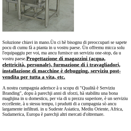
Soluzione chiavi in ​​mano.Ùn ci hè bisognu di preoccupari se sapete
pocu di cumu fà a pianta in u vostru paese. Ùn offremu micca solu
l'equipaggiu per voi, ma ancu furnisce un serviziu one-stop, da u
Progettazione di magazzini (acqua,
vostru paese.
elettricità, persunale), furmazione di i travagliadori,
installazione di macchine è debugging, serviziu post-
vendita per tutta a vita, etc.
A nostra cumpagnia aderisce à u scopu di "Qualità è Serviziu
Branding", dopu à parechji anni di sforzi, hà stabilitu una bona
maghjina in u domesticu, per via di u prezzu superiore, è un serviziu
eccellente, à u stessu tempu, i prudutti di a cumpagnia sò ancu
largamente infiltrati. in u Sudeste Asiaticu, Mediu Oriente, Africa,
Sudamerica, Europa è parechji altri mercati d'oltremare.