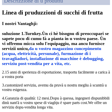
Descrizzione di u produttu
Linea di pruduzzioni di succhi di frutta
I nostri Vantaghji:
suluzione 1.Turnkey.Ùn ci hè bisognu di preoccupari se
sapete pocu di cumu fà a pianta in u vostru paese. Ùn
vi offremu micca solu l'equipaggiu, ma ancu furnisce
servizii unicu,
da u vostru magazzinu cuncepimentu
(acqua, elettricità, persunale), furmazione di i
travagliadori, installazione di macchine è debugging,
serviziu post-vendita per a vita, etc.
2.15 anni di sperienza di esportazione, trasportu facilmente a carica à
a vostra porta
3.customized serviziu, avemu da pruvà u nostru megliu à scuntrà u
vostru esigenza.
4.Garanzia di qualità: 12 mesi.Dopu à quessa, ingegneri dispunibbili
dinù nant'à u vostru spese di viaghju è spare parts cost.We offre un
serviziu dopu-vendita longa vita.