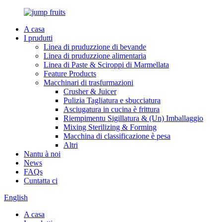
A casa
I prudutti
Linea di pruduzzione di bevande
Linea di pruduzzione alimentaria
Linea di Paste & Sciroppi di Marmellata
Feature Products
Macchinari di trasfurmazioni
Crusher & Juicer
Pulizia Tagliatura e sbucciatura
Asciugatura in cucina è frittura
Riempimentu Sigillatura & (Un) Imballaggio
Mixing Sterilizing & Forming
Macchina di classificazione è pesa
Altri
Nantu à noi
News
FAQs
Cuntatta ci
English
A casa