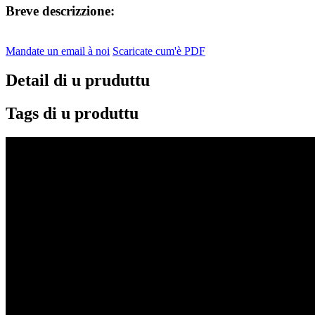
Breve descrizzione:
Mandate un email à noi
Scaricate cum'è PDF
Detail di u pruduttu
Tags di u produttu