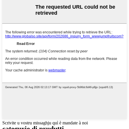
Scrivite u vostru missaghju quì è mandate à noi
categurie di prudutti