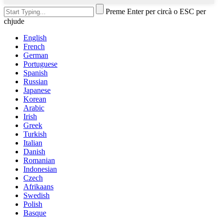
Preme Enter per circà o ESC per
chjude
English
French
German
Portuguese
Spanish
Russian
Japanese
Korean
Arabic
Irish
Greek
Turkish
Italian
Danish
Romanian
Indonesian
Czech
Afrikaans
Swedish
Polish
Basque