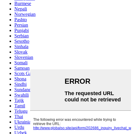
Burmese
Nepali
Norwegian
Pashto
Persian
Punjabi
Serbian
Sesotho
Sinhala
Slovak
Slovenian
Somali
Samoan
Scots Gaelic
Shona
Sindhi
Sundanese
Swahili
Tajik
Tamil
Telugu
Thai
Ukrainian
Urdu
Uzbek