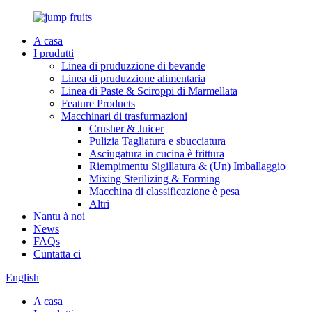
A casa
I prudutti
Linea di pruduzzione di bevande
Linea di pruduzzione alimentaria
Linea di Paste & Sciroppi di Marmellata
Feature Products
Macchinari di trasfurmazioni
Crusher & Juicer
Pulizia Tagliatura e sbucciatura
Asciugatura in cucina è frittura
Riempimentu Sigillatura & (Un) Imballaggio
Mixing Sterilizing & Forming
Macchina di classificazione è pesa
Altri
Nantu à noi
News
FAQs
Cuntatta ci
English
A casa