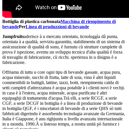
Bottiglia di plastica carbonata
Macchina di riempimentu di
bevande
Per
Linea di pruduzzioni di bevande
Jumpfruits
aderisce à u mercatu orientatu, ticnoluggìa dâ punta,
orientata à a qualità, serviziu-garantitu, stabilimentu di un sistema di
assicurazione di qualità di sonu, è furnutu cù strutture cumplette di
prova è ispezione, avemu un sviluppu tecnicu d'alta qualità è forza
di travagliu di fabricazione, cù ricchi. sperienza in u disignu è a
fabricazione.
Offriamu di tuttu u core ogni tipu di bevande gassate, acqua pura,
acqua minerale, succhi di frutta, latte di soia, vinu è altri liquidi
commestibili in buttigli, lattine, tazzi, botti, riempimentu caldu di
setti cumpleti d'attrezzatura è acqua potabile à i clienti novi è vechji.
in casa è à l'esteru, acqua minerale, acqua purificata è altri
equipaghji di trattamentu d'acqua.Trà elli, a serie RCGF, a serie
CGF, a serie DCGF in bottiglia è a linea di produzione di bevande
in bottiglia QGF, è i miscelatori di bevande di a serie QHS sò tutti
fabbricati digerindu è assorbendu tecnulugia avanzate da Germania,
Italia è Giappone, è anu righjuntu u livellu avanzatu internaziunale
in u mondu. 1990.À u listessu tempu, a nostra unità pò furnisce i