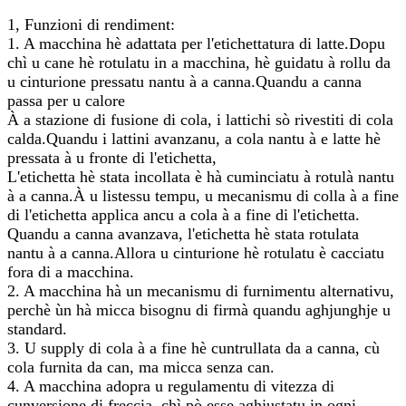
1, Funzioni di rendiment:
1. A macchina hè adattata per l'etichettatura di latte.Dopu
chì u cane hè rotulatu in a macchina, hè guidatu à rollu da
u cinturione pressatu nantu à a canna.Quandu a canna
passa per u calore
À a stazione di fusione di cola, i lattichi sò rivestiti di cola
calda.Quandu i lattini avanzanu, a cola nantu à e latte hè
pressata à u fronte di l'etichetta,
L'etichetta hè stata incollata è hà cuminciatu à rotulà nantu
à a canna.À u listessu tempu, u mecanismu di colla à a fine
di l'etichetta applica ancu a cola à a fine di l'etichetta.
Quandu a canna avanzava, l'etichetta hè stata rotulata
nantu à a canna.Allora u cinturione hè rotulatu è cacciatu
fora di a macchina.
2. A macchina hà un mecanismu di furnimentu alternativu,
perchè ùn hà micca bisognu di firmà quandu aghjunghje u
standard.
3. U supply di cola à a fine hè cuntrullata da a canna, cù
cola furnita da can, ma micca senza can.
4. A macchina adopra u regulamentu di vitezza di
cunversione di freccia, chì pò esse aghjustatu in ogni