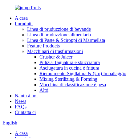
A casa
I prudutti
Linea di pruduzzione di bevande
Linea di pruduzzione alimentaria
Linea di Paste & Sciroppi di Marmellata
Feature Products
Macchinari di trasfurmazioni
Crusher & Juicer
Pulizia Tagliatura e sbucciatura
Asciugatura in cucina è frittura
Riempimentu Sigillatura & (Un) Imballaggio
Mixing Sterilizing & Forming
Macchina di classificazione è pesa
Altri
Nantu à noi
News
FAQs
Cuntatta ci
English
A casa