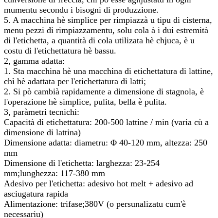
mumentu secondu i bisogni di produzzione.
5. A macchina hè simplice per rimpiazzà u tipu di cisterna,
menu pezzi di rimpiazzamentu, solu cola à i dui estremità
di l'etichetta, a quantità di cola utilizata hè chjuca, è u
costu di l'etichettatura hè bassu.
2, gamma adatta:
1. Sta macchina hè una macchina di etichettatura di lattine,
chì hè adattata per l'etichettatura di latti;
2. Si pò cambià rapidamente a dimensione di stagnola, è
l'operazione hè simplice, pulita, bella è pulita.
3, paràmetri tecnichi:
Capacità di etichettatura: 200-500 lattine / min (varia cù a
dimensione di lattina)
Dimensione adatta: diametru: Φ 40-120 mm, altezza: 250
mm
Dimensione di l'etichetta: larghezza: 23-254
mm;lunghezza: 117-380 mm
Adesivo per l'etichetta: adesivo hot melt + adesivo ad
asciugatura rapida
Alimentazione: trifase;380V (o persunalizatu cum'è
necessariu)