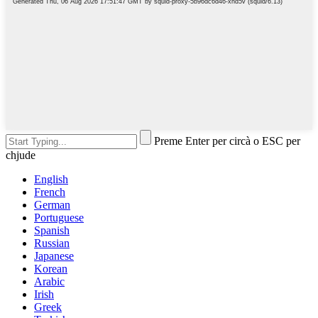
Preme Enter per circà o ESC per
chjude
English
French
German
Portuguese
Spanish
Russian
Japanese
Korean
Arabic
Irish
Greek