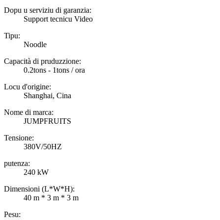
Dopu u serviziu di garanzia:
Support tecnicu Video
Tipu:
Noodle
Capacità di pruduzzione:
0.2tons - 1tons / ora
Locu d'origine:
Shanghai, Cina
Nome di marca:
JUMPFRUITS
Tensione:
380V/50HZ
putenza:
240 kW
Dimensioni (L*W*H):
40 m * 3 m * 3 m
Pesu: