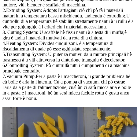
mutore, viti, blender è scaffale di macchina.
2.Extruding System: Adopts l'artisgiani ciò chì pò fà i materiali
maturi in a temperatura bassu mischjendu, tagliendu è extruding.U
cuntrollu di a temperatura hè stabilitu strettamente nantu à u rullu è a
vite per ghjunghje à i criteri chì i materiali necessitanu.
3. Cutting System: U scaffale hè fissu nantu à a testa di i muffa;è
gira è taglia i materiali mutivati ​​da a rota di a cintura.
4.Heating System: Divides cinqui zoni, è a temperatura di
riscaldamentu di quale pò esse aghjustatu separatamente.
5.Transmitting System: U putenza mutivu da u mutore principali hè
trasmessa à u viti attraversu lu cinturione triangulu è decelerator.
6.Controlling System: Pò cuntrullà tutti i cumpunenti di a machina
principale centrally.
7.Vacuum Pump.Per a pasta è i maccheroni, u grande prublema hè
cù bolle è aria in l'internu. Cù a pompa di vacuum, chì pò estrae
l'aria da a parte di l'alimentazione, cusì ùn ci sarà micca aria è bolle
in a pasta è i macaroni, hè ùn serà micca faciule rottu è gustu ancu
assai forte è bonu.