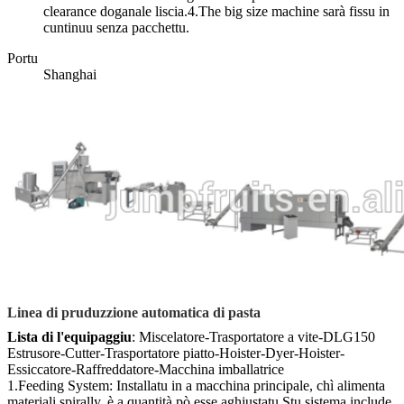
clearance doganale liscia.4.The big size machine sarà fissu in
cuntinuu senza pacchettu.
Portu
Shanghai
Linea di pruduzzione automatica di pasta
Lista di l'equipaggiu
: Miscelatore-Trasportatore a vite-DLG150
Estrusore-Cutter-Trasportatore piatto-Hoister-Dyer-Hoister-
Essiccatore-Raffreddatore-Macchina imballatrice
1.Feeding System: Installatu in a macchina principale, chì alimenta
materiali spirally, è a quantità pò esse aghjustatu.Stu sistema include