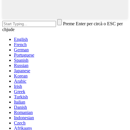
Preme Enter per circà o ESC per
chjude
English
French
German
Portuguese
Spanish
Russian
Japanese
Korean
Arabic
Irish
Greek
Turkish
Italian
Danish
Romanian
Indonesian
Czech
Afrikaans