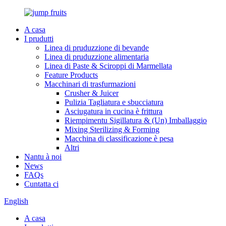
A casa
I prudutti
Linea di pruduzzione di bevande
Linea di pruduzzione alimentaria
Linea di Paste & Sciroppi di Marmellata
Feature Products
Macchinari di trasfurmazioni
Crusher & Juicer
Pulizia Tagliatura e sbucciatura
Asciugatura in cucina è frittura
Riempimentu Sigillatura & (Un) Imballaggio
Mixing Sterilizing & Forming
Macchina di classificazione è pesa
Altri
Nantu à noi
News
FAQs
Cuntatta ci
English
A casa