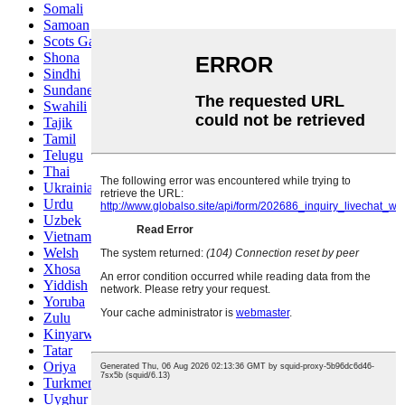
Somali
Samoan
Scots Gaelic
Shona
Sindhi
Sundanese
Swahili
Tajik
Tamil
Telugu
Thai
Ukrainian
Urdu
Uzbek
Vietnamese
Welsh
Xhosa
Yiddish
Yoruba
Zulu
Kinyarwanda
Tatar
Oriya
Turkmen
Uyghur