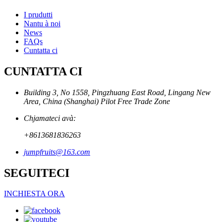
I prudutti
Nantu à noi
News
FAQs
Cuntatta ci
CUNTATTA CI
Building 3, No 1558, Pingzhuang East Road, Lingang New
Area, China (Shanghai) Pilot Free Trade Zone
Chjamateci avà:
+8613681836263
jumpfruits@163.com
SEGUITECI
INCHIESTA ORA