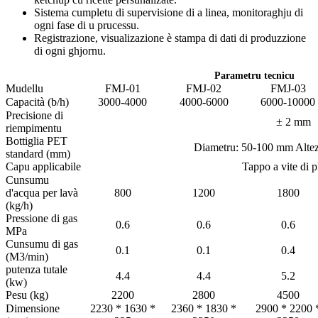
Sistema cumpletu di supervisione di a linea, monitoraghju di
ogni fase di u prucessu.
Registrazione, visualizazione è stampa di dati di produzzione
di ogni ghjornu.
Parametru tecnicu
Mudellu
FMJ-01
FMJ-02
FMJ-03
Capacità (b/h)
3000-4000
4000-6000
6000-10000
Precisione di
± 2 mm
riempimentu
Bottiglia PET
Diametru: 50-100 mm Alte
standard (mm)
Capu applicabile
Tappo a vite di p
Cunsumu
d'acqua per lavà
800
1200
1800
(kg/h)
Pressione di gas
0.6
0.6
0.6
MPa
Cunsumu di gas
0.1
0.1
0.4
(M3/min)
putenza tutale
4.4
4.4
5.2
(kw)
Pesu (kg)
2200
2800
4500
Dimensione
2230 * 1630 *
2360 * 1830 *
2900 * 2200 