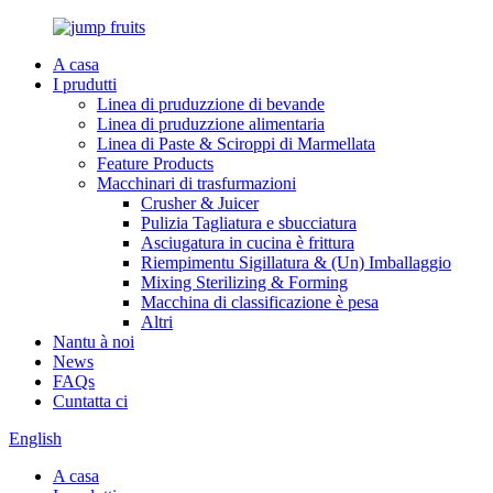
A casa
I prudutti
Linea di pruduzzione di bevande
Linea di pruduzzione alimentaria
Linea di Paste & Sciroppi di Marmellata
Feature Products
Macchinari di trasfurmazioni
Crusher & Juicer
Pulizia Tagliatura e sbucciatura
Asciugatura in cucina è frittura
Riempimentu Sigillatura & (Un) Imballaggio
Mixing Sterilizing & Forming
Macchina di classificazione è pesa
Altri
Nantu à noi
News
FAQs
Cuntatta ci
English
A casa