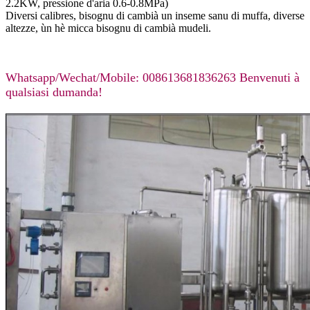
2.2KW, pressione d'aria 0.6-0.8MPa)
Diversi calibres, bisognu di cambià un inseme sanu di muffa, diverse
altezze, ùn hè micca bisognu di cambià mudeli.
Whatsapp/Wechat/Mobile: 008613681836263 Benvenuti à
qualsiasi dumanda!