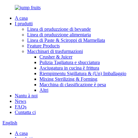
A casa
I prudutti
Linea di pruduzzione di bevande
Linea di pruduzzione alimentaria
Linea di Paste & Sciroppi di Marmellata
Feature Products
Macchinari di trasfurmazioni
Crusher & Juicer
Pulizia Tagliatura e sbucciatura
Asciugatura in cucina è frittura
Riempimentu Sigillatura & (Un) Imballaggio
Mixing Sterilizing & Forming
Macchina di classificazione è pesa
Altri
Nantu à noi
News
FAQs
Cuntatta ci
English
A casa