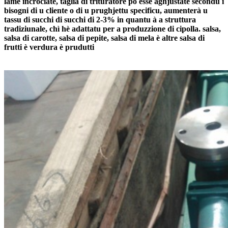
lame incrociate, taglia di trituratore pò esse aghjustate secondu i
bisogni di u cliente o di u prughjettu specificu, aumenterà u
tassu di succhi di succhi di 2-3% in quantu à a struttura
tradiziunale, chì hè adattatu per a produzzione di cipolla. salsa,
salsa di carotte, salsa di pepite, salsa di mela è altre salsa di
frutti è verdura è prudutti