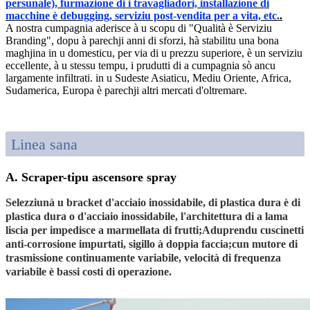
persunale), furmazione di i travagliadori, installazione di
macchine è debugging, serviziu post-vendita per a vita, etc.
.
A nostra cumpagnia aderisce à u scopu di "Qualità è Serviziu
Branding", dopu à parechji anni di sforzi, hà stabilitu una bona
maghjina in u domesticu, per via di u prezzu superiore, è un serviziu
eccellente, à u stessu tempu, i prudutti di a cumpagnia sò ancu
largamente infiltrati. in u Sudeste Asiaticu, Mediu Oriente, Africa,
Sudamerica, Europa è parechji altri mercati d'oltremare.
Linea sana
A. Scraper-tipu ascensore spray
Selezziunà u bracket d'acciaio inossidabile, di plastica dura è di
plastica dura o d'acciaio inossidabile, l'architettura di a lama
liscia per impedisce a marmellata di frutti;Aduprendu cuscinetti
anti-corrosione impurtati, sigillo à doppia faccia;cun mutore di
trasmissione continuamente variabile, velocità di frequenza
variabile è bassi costi di operazione.