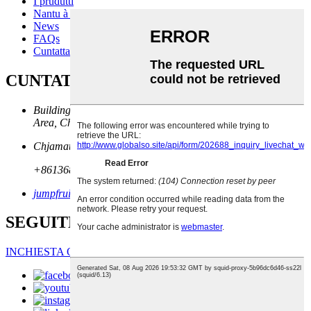
I prudutti
Nantu à noi
News
FAQs
Cuntatta ci
CUNTATTA CI
Building 3, No 1558, Pingzhuang East Road, Lingang New
Area, China (Shanghai) Pilot Free Trade Zone
Chjamateci avà:
+8613681836263
jumpfruits@163.com
SEGUITECI
INCHIESTA ORA