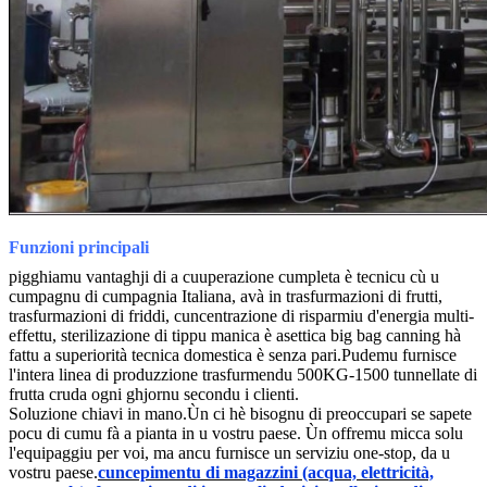
Funzioni principali
pigghiamu vantaghji di a cuuperazione cumpleta è tecnicu cù u
cumpagnu di cumpagnia Italiana, avà in trasfurmazioni di frutti,
trasfurmazioni di friddi, cuncentrazione di risparmiu d'energia multi-
effettu, sterilizazione di tippu manica è asettica big bag canning hà
fattu a superiorità tecnica domestica è senza pari.Pudemu furnisce
l'intera linea di produzzione trasfurmendu 500KG-1500 tunnellate di
frutta cruda ogni ghjornu secondu i clienti.
Soluzione chiavi in ​​mano.Ùn ci hè bisognu di preoccupari se sapete
pocu di cumu fà a pianta in u vostru paese. Ùn offremu micca solu
l'equipaggiu per voi, ma ancu furnisce un serviziu one-stop, da u
vostru paese.
cuncepimentu di magazzini (acqua, elettricità,