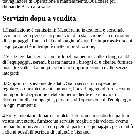
travagliadore di Operazione è mantenimentu.Qualchese più
dumande.Basta à fà sapè.
Serviziu dopu a vendita
1.Installazione è cumissioni: Manderemu ingegneria è persunale
tecnicu espertu per esse rispunsevuli di a stallazione è a cumissioni
di l'equipaggiu finu à chì l'equipaggiu hè qualificatu per assicurà chì
l'equipaggiu hè in tempu è mette in produzzione;
2.Visite regular: Per assicurà u funziunamentu stabile à longu andà
di l'equipaggiu, seremu basatu nantu à i bisogni di u cliente, furnisce
una à trè volte à l'annu per vene à u supportu tecnicu è altri servizii
integrati;
3.Rapportu d'ispezione detallatu: Sia u serviziu di ispezione
regulare, o u mantenimentu annuale, i nostri ingegneri furnisceranu
un rapportu d'ispezione detallatu per u cliente è l'archiviu di
riferimentu di a cumpagnia, per amparà l'operazione di l'equipaggiu
in ogni mumentu;
4.Fully inventariu di parti cumpleta: Per riduce u costu di e parti in u
vostru inventariu, furnisce un serviziu megliu è più veloce, avemu
preparatu un inventariu cumpletu di parti di l'equipaggiu, per scuntrà
i clienti pussibili periodu di vuluntà o bisognu;