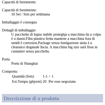
Capacità di furnimentu
Capacità di furnimentu:
10 Set / Sets per settimana
Imballaggio è consegna
Dettagli di imballaggio
U pacchettu di legnu stabile pruteghja a macchina da u colpu
è u danni.Film plasticu ferita mantene a macchina fora di
umidi è corrosion.Package senza fumigazione aiuta à u
clearance doganale liscia. A macchina big size sarà fissu in
cuntainer senza pacchettu.
Portu
Portu di Shanghai
Comportu
:
Quantità (Sets)
1-1
> 1
Est.Tempu (ghjorni)
20
Per esse negoziatu
Descrizzione di u produttu