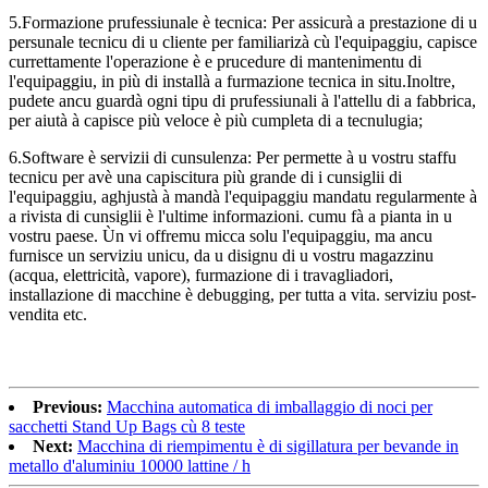
5.Formazione prufessiunale è tecnica: Per assicurà a prestazione di u
persunale tecnicu di u cliente per familiarizà cù l'equipaggiu, capisce
currettamente l'operazione è e prucedure di mantenimentu di
l'equipaggiu, in più di installà a furmazione tecnica in situ.Inoltre,
pudete ancu guardà ogni tipu di prufessiunali à l'attellu di a fabbrica,
per aiutà à capisce più veloce è più cumpleta di a tecnulugia;
6.Software è servizii di cunsulenza: Per permette à u vostru staffu
tecnicu per avè una capiscitura più grande di i cunsiglii di
l'equipaggiu, aghjustà à mandà l'equipaggiu mandatu regularmente à
a rivista di cunsiglii è l'ultime informazioni. cumu fà a pianta in u
vostru paese. Ùn vi offremu micca solu l'equipaggiu, ma ancu
furnisce un serviziu unicu, da u disignu di u vostru magazzinu
(acqua, elettricità, vapore), furmazione di i travagliadori,
installazione di macchine è debugging, per tutta a vita. serviziu post-
vendita etc.
Previous:
Macchina automatica di imballaggio di noci per
sacchetti Stand Up Bags cù 8 teste
Next:
Macchina di riempimentu è di sigillatura per bevande in
metallo d'aluminiu 10000 lattine / h