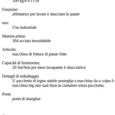
100 kg/h à 1T/H
Funzione:
affettatrice per lavare e sbucciare le patate
usu:
Usu industriale
Materia prima:
304 acciaio inossidabile
Articulu:
macchina di frittura di patate fritte
Capacità di furnimentu:
20 Set/Sets per mese lavapatate è sbucciatrice
Dettagli di imballaggio
U pacchettu di legnu stabile pruteghja a macchina da u colpu è 
macchina big size sarà fissu in cuntainer senza pacchettu.
Portu
portu di shanghai