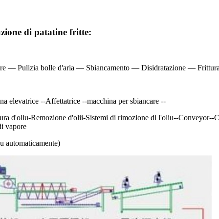
ione di patatine fritte:
e — Pulizia bolle d'aria — Sbiancamento — Disidratazione — Frittu
a elevatrice --
Affettatrice --
macchina per sbiancare --
ura d'oliu-Remozione d'olii-Sistemi di rimozione di l'oliu--Conveyor--
di vapore
su automaticamente)