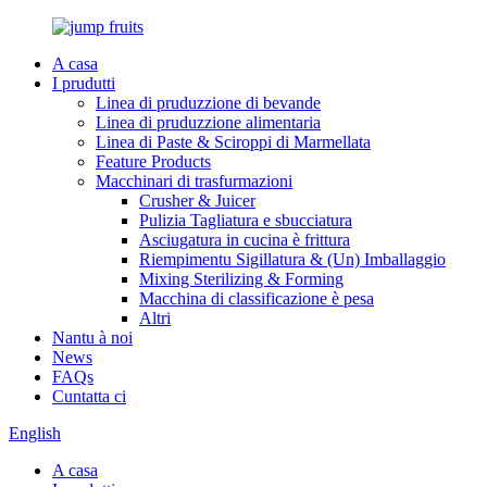
A casa
I prudutti
Linea di pruduzzione di bevande
Linea di pruduzzione alimentaria
Linea di Paste & Sciroppi di Marmellata
Feature Products
Macchinari di trasfurmazioni
Crusher & Juicer
Pulizia Tagliatura e sbucciatura
Asciugatura in cucina è frittura
Riempimentu Sigillatura & (Un) Imballaggio
Mixing Sterilizing & Forming
Macchina di classificazione è pesa
Altri
Nantu à noi
News
FAQs
Cuntatta ci
English
A casa