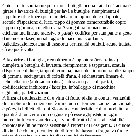
Catena di trasportatore per mandà buttigli, acqua trattata cù acqua è
girate a lavatrice di buttigli per lavà e buttiglie, riempimentu è
tappatore (due linee) per cumplettà u riempimentu è u tappatu,
scatula d'ispezione di luce, tappo di gomma termoretraibile copre
tappo di gomma, coltello d'aria Asciugatura in macchina,
etichettatura lineare (adesiva o pasta), codifica per stampante a getto
d'inchiostro laser, imballaggio di macchina sigillante,
pallettizzazione;catena di trasportu per mandà buttigli, acqua trattata
cù acqua è vultà.
A lavatrice di bottiglia, riempimentu è tappatura (trè-in-linea)
cumpleta a buttiglia di lavatura, riempimentu è tappatura, scatula
d'ispezione di luce, tappo di gomma, macchina termoretraibile, tappo
di gomma, asciugatura di coltelli d'aria, è etichettatura lineare di
l'etichettatrice (auto-automatica). adesivu o pasta di pasta),
codificazione inchiostru / laser jet, imballaggio di macchina
sigillante, pallettizazione.
A linea di pruduzzione di u vinu di fruttu piglia in contu i vantaghji
di u metudu di immersione è u metudu di fermentazione tradiziunale,
è pò evità i difetti di i dui.Sicondu e caratteristiche di u produttu, a
quantità di un certu vinu originale pò esse aghjustatu in ogni
mumentu.In currispundenza, u vinu di fruttu hà una alta stabilità
colloidale è ùn hè micca sensibile à l'effettu di l'ossigenu., U culore
di vinu hè chjaru, u cuntenutu di ferru hè bassu, a fragranza ùn hè