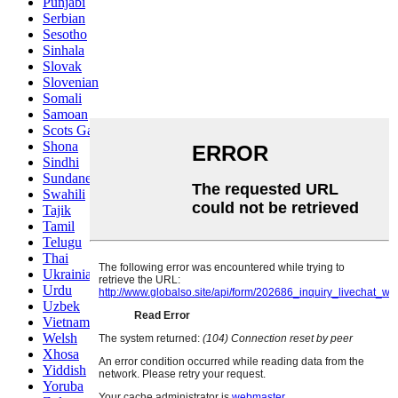
Punjabi
Serbian
Sesotho
Sinhala
Slovak
Slovenian
Somali
Samoan
Scots Gaelic
Shona
Sindhi
Sundanese
Swahili
Tajik
Tamil
Telugu
Thai
Ukrainian
Urdu
Uzbek
Vietnamese
Welsh
Xhosa
Yiddish
Yoruba