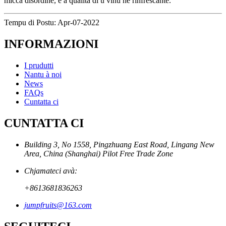
micca disordine, è a qualità di u vinu hè rinfrescante.
Tempu di Postu: Apr-07-2022
INFORMAZIONI
I prudutti
Nantu à noi
News
FAQs
Cuntatta ci
CUNTATTA CI
Building 3, No 1558, Pingzhuang East Road, Lingang New
Area, China (Shanghai) Pilot Free Trade Zone
Chjamateci avà:
+8613681836263
jumpfruits@163.com