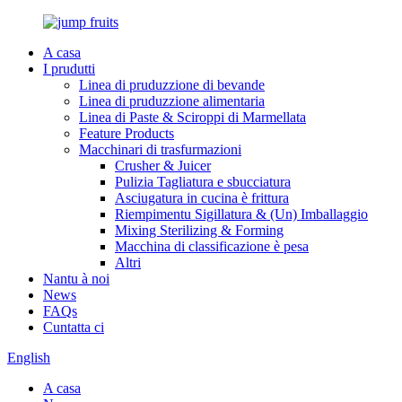
A casa
I prudutti
Linea di pruduzzione di bevande
Linea di pruduzzione alimentaria
Linea di Paste & Sciroppi di Marmellata
Feature Products
Macchinari di trasfurmazioni
Crusher & Juicer
Pulizia Tagliatura e sbucciatura
Asciugatura in cucina è frittura
Riempimentu Sigillatura & (Un) Imballaggio
Mixing Sterilizing & Forming
Macchina di classificazione è pesa
Altri
Nantu à noi
News
FAQs
Cuntatta ci
English
A casa