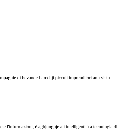
umpagnie di bevande.Parechji picculi imprenditori anu vistu
e è l'infurmazioni, è aghjunghje ali intelligenti à a tecnulugia di