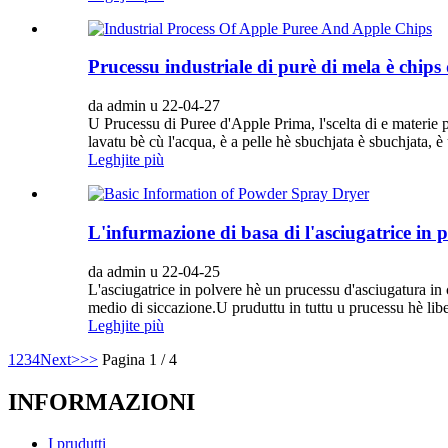
Prucessu industriale di purè di mela è chips
da admin u 22-04-27
U Prucessu di Puree d'Apple Prima, l'scelta di e materie pr
lavatu bè cù l'acqua, è a pelle hè sbuchjata è sbuchjata, è 
Leghjite più
L'infurmazione di basa di l'asciugatrice in 
da admin u 22-04-25
L'asciugatrice in polvere hè un prucessu d'asciugatura in ci
medio di siccazione.U pruduttu in tuttu u prucessu hè liber
Leghjite più
1
2
3
4
Next>
>>
Pagina 1 / 4
INFORMAZIONI
I prudutti