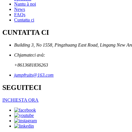
Nantu à noi
News
FAQs
Cuntatta ci
CUNTATTA CI
Building 3, No 1558, Pingzhuang East Road, Lingang New Are
Chjamateci avà:
+8613681836263
jumpfruits@163.com
SEGUITECI
INCHIESTA ORA