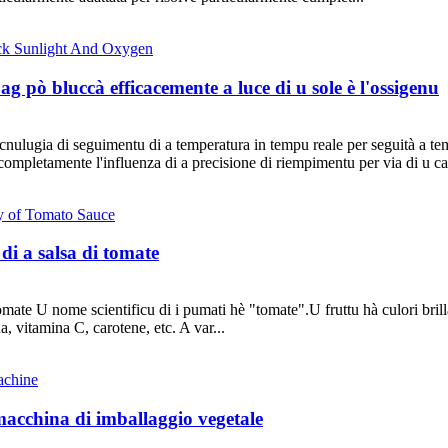
g pò bluccà efficacemente a luce di u sole è l'ossigenu
ecnulugia di seguimentu di a temperatura in tempu reale per seguità a 
completamente l'influenza di a precisione di riempimentu per via di u c
à di a salsa di tomate
i tomate U nome scientificu di i pumati hè "tomate".U fruttu hà culori brill
, vitamina C, carotene, etc. A var...
acchina di imballaggio vegetale