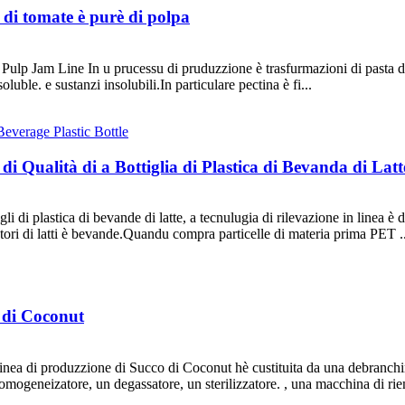
a di tomate è purè di polpa
lp Jam Line In u prucessu di pruduzzione è trasfurmazioni di pasta di t
luble. e sustanzi insolubili.In particulare pectina è fi...
di Qualità di a Bottiglia di Plastica di Bevanda di Latt
 di plastica di bevande di latte, a tecnulugia di rilevazione in linea è di 
catori di latti è bevande.Quandu compra particelle di materia prima PET ..
e di Coconut
nea di produzzione di Succo di Coconut hè custituita da una debranching
un omogeneizatore, un degassatore, un sterilizzatore. , una macchina di r