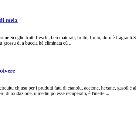
 di mela
ime Sceglie frutti freschi, ben maturati, fruttu, fruttu, duru è fragranti
u grossu di a buccia hè eliminata cù ...
polvere
rcuitu chjusu per i prudutti fatti di etanolu, acetone, hexane, gasoil è al
u di oxidazione, u mediu pò esse recuperatu, è l'inerte ...