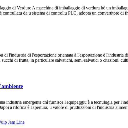
ggio di Verdure A macchina di imballaggio di verdura hè un imballaggio
Hè cuntrullatu da u sistema di cuntrollu PLC, adopta un convertitore di 
i l'industria di l'esportazione orientata à l'esportazione è l'industria d
succhi di frutta, in particulare salvatichi, semi-salvatici o citazioni. culti
l'ambiente
na industria emergente chì furnisce l'equipaggiu è a tecnulugia per l'indus
Dapoi a riforma è l'apertura, u valore di pruduzzioni di l'industria aliment