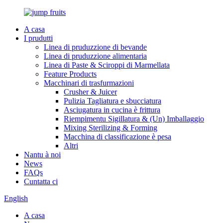
A casa
I prudutti
Linea di pruduzzione di bevande
Linea di pruduzzione alimentaria
Linea di Paste & Sciroppi di Marmellata
Feature Products
Macchinari di trasfurmazioni
Crusher & Juicer
Pulizia Tagliatura e sbucciatura
Asciugatura in cucina è frittura
Riempimentu Sigillatura & (Un) Imballaggio
Mixing Sterilizing & Forming
Macchina di classificazione è pesa
Altri
Nantu à noi
News
FAQs
Cuntatta ci
English
A casa