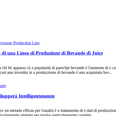
u di una Linea di Produzione di Bevande di Juice
a chì hè apparsu cù a popularità di parechje bevande è l'aumentu di e c
, cusì anu investitu in a produzzione di bevande è anu acquistatu bev...
lupperà Intelligentemente
sce un metudu efficau per l'analisi è u trattamentu di e dati di produzzion
rticularmente adattata per risolve particularmente cumplet...