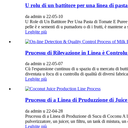
U rolu di un battitore per una linea di past
da admin u 22-05-10
U Role di Un Battitore Per Una Pasta di Tomate E Puree Pu
pelle è e sementi di u pumadoru o di i frutti, è mantene a so
Leghjite più
Prucessu di Rilevazione in Linea è Controlu 
da admin u 22-05-07
Cù l'espansione cuntinuu di u spaziu di u mercatu di buttigli
diventata u focu di u cuntrollu di qualità di diversi fabri
Leghjite più
Prucessu di a Linea di Pruduzzione di Juic
da admin u 22-04-28
Prucessu di a Linea di Produzione di Sucu di Coconu A li
pulverizzatore, un juicer, un filtru, un tank di mistura, 
Leghjite più